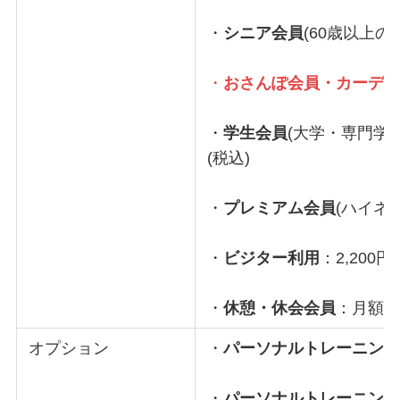
・
シニア会員
(60歳以上のみ
・
おさんぽ会員・カーデ
・
学生会員
(大学・専門学生
(税込)
・
プレミアム会員
(ハイネス
・
ビジター利用
：2,200円
・
休憩・休会会員
：月額 1
オプション
・
パーソナルトレーニン
・
パーソナルトレーニン