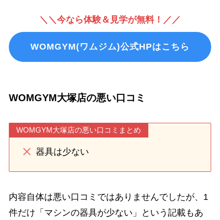
＼＼今なら体験＆見学が無料！／／
WOMGYM(ワムジム)公式HPはこちら
WOMGYM大塚店の悪い口コミ
WOMGYM大塚店の悪い口コミまとめ
器具は少ない
内容自体は悪い口コミではありませんでしたが、1
件だけ「マシンの器具が少ない」という記載もあ