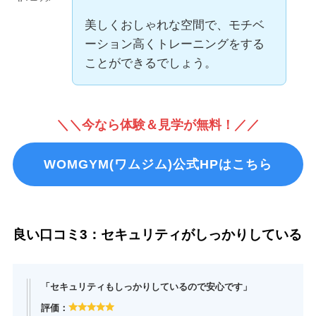
美しくおしゃれな空間で、モチベ
ーション高くトレーニングをする
ことができるでしょう。
＼＼今なら体験＆見学が無料！／／
WOMGYM(ワムジム)公式HPはこちら
良い口コミ3：セキュリティがしっかりしている
「セキュリティもしっかりしているので安心です」
評価：