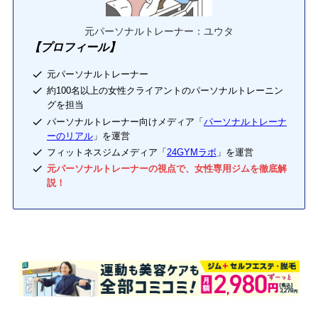
元パーソナルトレーナー：ユウタ
【プロフィール】
元パーソナルトレーナー
約100名以上の女性クライアントのパーソナルトレーニン
グを担当
パーソナルトレーナー向けメディア「
パーソナルトレーナ
ーのリアル
」を運営
フィットネスジムメディア「
24GYMラボ
」を運営
元パーソナルトレーナーの視点で、女性専用ジムを徹底解
説！