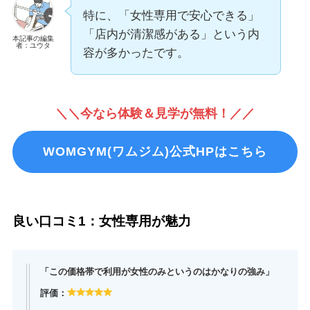
特に、「女性専用で安心できる」
「店内が清潔感がある」という内
本記事の編集
者：ユウタ
容が多かったです。
＼＼今なら体験＆見学が無料！／／
WOMGYM(ワムジム)公式HPはこちら
良い口コミ1：女性専用が魅力
「この価格帯で利用が女性のみというのはかなりの強み」
評価：