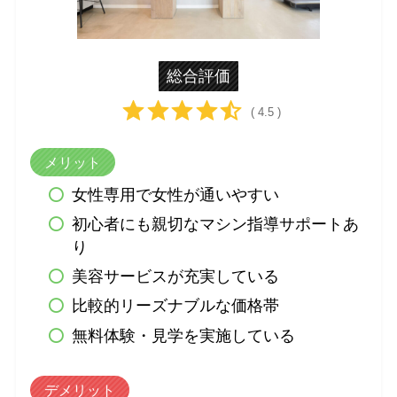
総合評価
( 4.5 )
メリット
女性専用で女性が通いやすい
初心者にも親切なマシン指導サポートあ
り
美容サービスが充実している
比較的リーズナブルな価格帯
無料体験・見学を実施している
デメリット