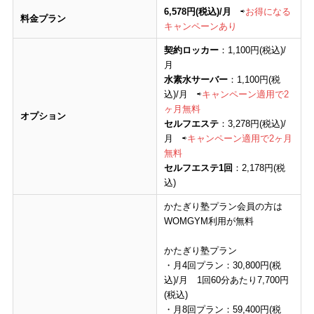
6,578円(税込)/月
⇨
お得になる
料金プラン
キャンペーンあり
契約ロッカー
：1,100円(税込)/
月
水素水サーバー
：1,100円(税
込)/月 ⇨
キャンペーン適用で2
ヶ月無料
オプション
セルフエステ
：3,278円(税込)/
月 ⇨
キャンペーン適用で2ヶ月
無料
セルフエステ1回
：2,178円(税
込)
かたぎり塾プラン会員の方は
WOMGYM利用が無料
かたぎり塾プラン
・月4回プラン：30,800円(税
込)/月 1回60分あたり7,700円
(税込)
・月8回プラン：59,400円(税