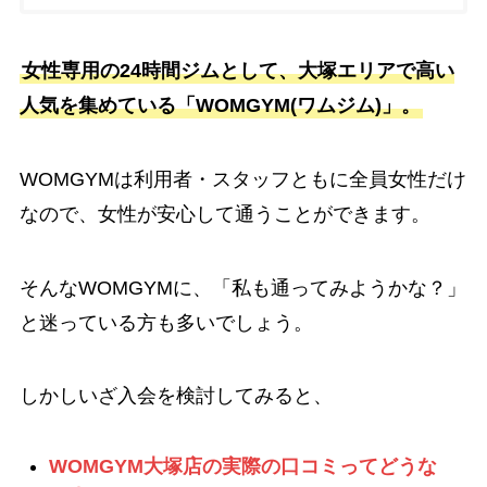
女性専用の24時間ジムとして、大塚エリアで高い
人気を集めている「WOMGYM(ワムジム)」。
WOMGYMは利用者・スタッフともに全員女性だけ
なので、女性が安心して通うことができます。
そんなWOMGYMに、「私も通ってみようかな？」
と迷っている方も多いでしょう。
しかしいざ入会を検討してみると、
WOMGYM大塚店の実際の口コミってどうな