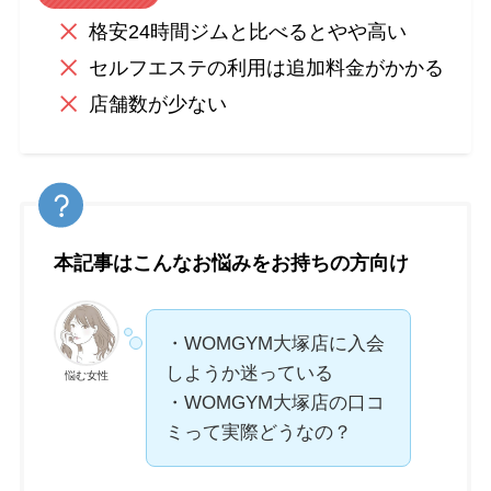
格安24時間ジムと比べるとやや高い
セルフエステの利用は追加料金がかかる
店舗数が少ない
本記事はこんなお悩みをお持ちの方向け
・WOMGYM大塚店に入会
しようか迷っている
悩む女性
・WOMGYM大塚店の口コ
ミって実際どうなの？