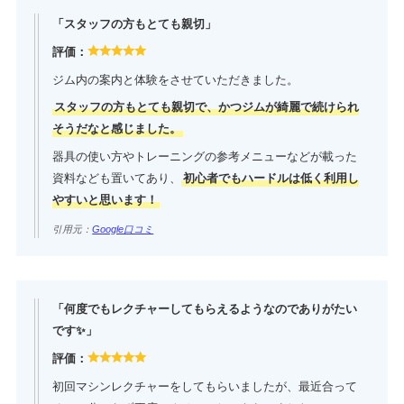
「スタッフの方もとても親切」
評価：
ジム内の案内と体験をさせていただきました。
スタッフの方もとても親切で、かつジムが綺麗で続けられ
そうだなと感じました。
器具の使い方やトレーニングの参考メニューなどが載った
資料なども置いてあり、
初心者でもハードルは低く利用し
やすいと思います！
引用元：
Google口コミ
「何度でもレクチャーしてもらえるようなのでありがたい
です✨」
評価：
初回マシンレクチャーをしてもらいましたが、最近合って