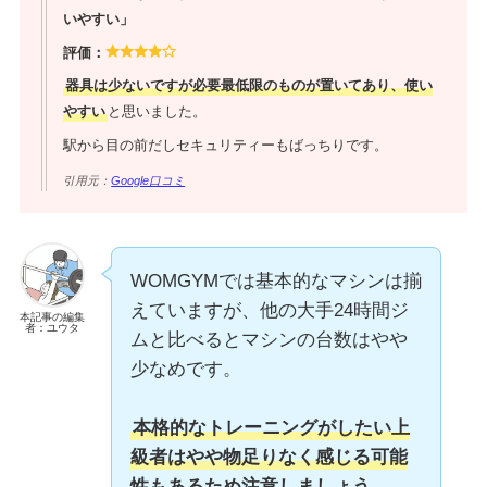
いやすい」
評価：
器具は少ないですが必要最低限のものが置いてあり、使い
やすい
と思いました。
駅から目の前だしセキュリティーもばっちりです。
引用元：
Google口コミ
WOMGYMでは基本的なマシンは揃
えていますが、他の大手24時間ジ
本記事の編集
者：ユウタ
ムと比べるとマシンの台数はやや
少なめです。
本格的なトレーニングがしたい上
級者はやや物足りなく感じる可能
性もあるため注意しましょう。