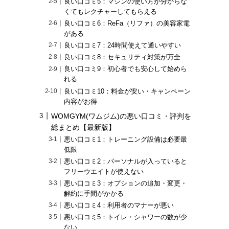
良い口コミ5：マシンの使い方が分からな
くてもレクチャーしてもらえる
良い口コミ6：ReFa（リファ）の美容家電
がある
良い口コミ7：24時間使えて通いやすい
良い口コミ8：セキュリティ対策が万全
良い口コミ9：初心者でも安心して始めら
れる
良い口コミ10：料金が安い・キャンペーン
内容がお得
WOMGYM(ワムジム)の悪い口コミ・評判を
総まとめ【最新版】
悪い口コミ1：トレーニング設備は必要最
低限
悪い口コミ2：パーソナルが入っていると
フリーウエイトが使えない
悪い口コミ3：オプションの追加・変更・
解約に手間がかかる
悪い口コミ4：利用者のマナーが悪い
悪い口コミ5：トイレ・シャワーの数が少
ない