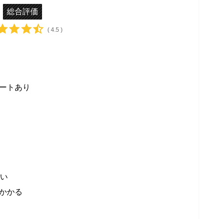
総合評価
( 4.5 )
ートあり
高い
かかる