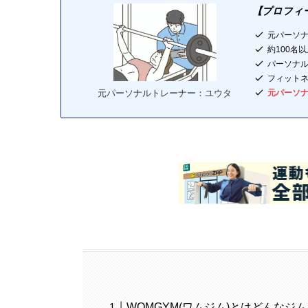
【プロフィ
元パーソ
約100名
パーソナ
フィット
元パーソ
元パーソナルトレーナー：ユウタ
WOMGYM(ワムジム)とはどんなジ