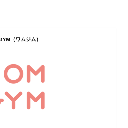
GYM（ワムジム）