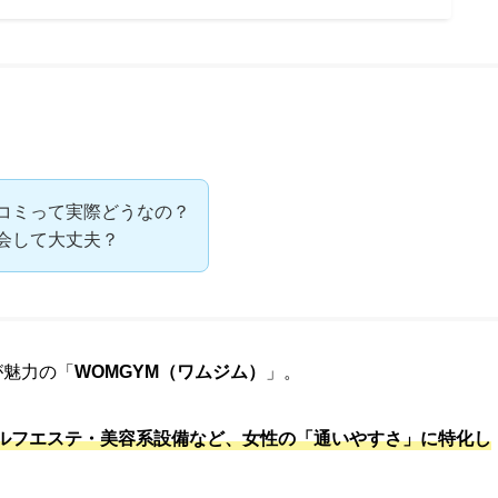
口コミって実際どうなの？
入会して大丈夫？
が魅力の「
WOMGYM（ワムジム）
」。
ルフエステ・美容系設備など、女性の「通いやすさ」に特化し