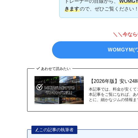
トレーナーの目線から、
WOMG
きます
ので、ぜひご覧ください
＼＼今なら
WOMGYM
あわせて読みたい
【2026年版】安い2
本記事では、料金が安くて
本記事をご覧になれば、あ
とに、細かなジムの情報ま
この記事の執筆者