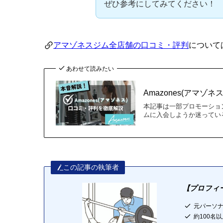
ぜひ参考にしてみてください！
アマゾネスジム全店舗の口コミ・評判
について
あわせて読みたい
Amazones(アマ
本記事は一部プロモーショ
ムに入会しようか迷っている・
この記事の執筆者
【プロフィ
元パーソ
約100名