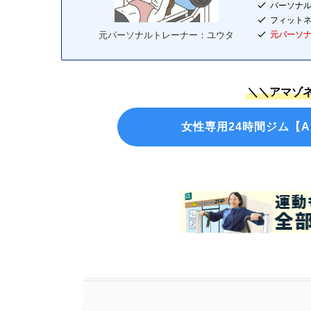
パーソナ
フィット
元パーソ
元パーソナルトレーナー：ユウタ
＼＼アマゾネ
女性専用24時間ジム【A