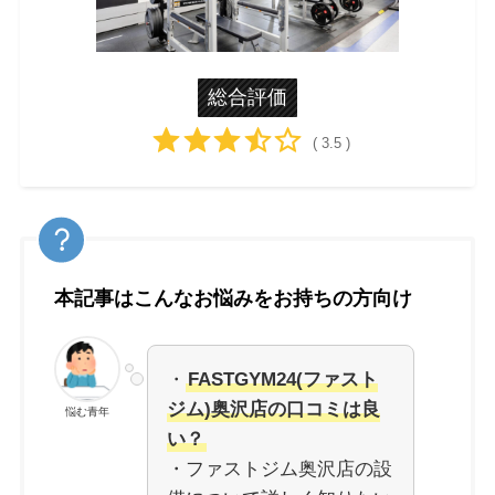
総合評価
( 3.5 )
本記事はこんなお悩みをお持ちの方向け
・
FASTGYM24(ファスト
ジム)奥沢店の口コミは良
悩む青年
い？
・ファストジム奥沢店の設