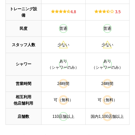
トレーニング設
4.8
3.5
備
民度
普通
普通
スタッフ人数
少ない
少ない
あり
あり
シャワー
（シャワーのみ）
（シャワーのみ）
営業時間
24時間
24時間
相互利用
可（無料）
可（無料）
他店舗利用
店舗数
110店舗以上
国内1,100店舗以上