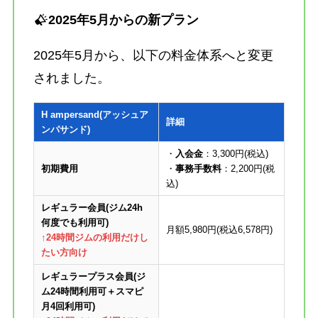
2025年5月からの新プラン
2025年5月から、以下の料金体系へと変更
されました。
H ampersand(アッシュア
詳細
ンパサンド)
・
入会金
：3,300円(税込)
初期費用
・
事務手数料
：2,200円(税
込)
レギュラー会員(ジム24h
何度でも利用可)
月額5,980円(税込6,578円)
↑24時間ジムの利用だけし
たい方向け
レギュラープラス会員(
ジ
ム24時間利用可＋スマピ
月4回利用可
)