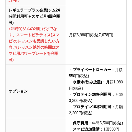
方向け
レギュラープラス会員(
ジム24
時間利用可＋スマピ月4回利用
可
)
↑24時間ジムの利用だけでな
く、スマートピラティス(スマ
月額6,980円(税込7,678円)
ピ)のレッスンも受講したい方
向け(レッスン以外の時間はス
マピ用パワープレートを利用
可)
・
プライベートロッカー
：月額
550円(税込)
・
水素水(飲み放題)
：月額1,080
円(税込)
オプション
・
プロテイン20杯利用可
：月額
3,300円(税込)
・
プロテイン10杯利用可
：月額
2,200円(税込)
・
保守費用
：年間5,500円(税込)
・
スマピ追加受講
：1回550円