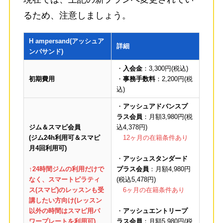
るため、注意しましょう。
H ampersand(アッシュア
詳細
ンパサンド)
・
入会金
：3,300円(税込)
初期費用
・
事務手数料
：2,200円(税
込)
・
アッシュアドバンスプ
ラス会員
：月額3,980円(税
ジム＆スマピ会員
込4,378円)
(ジム24h利用可＆スマピ
12ヶ月の在籍条件あり
月4回利用可)
・
アッシュスタンダード
↑24時間ジムの利用だけで
プラス会員
：月額4,980円
なく、スマートピラティ
(税込5,478円)
ス(スマピ)のレッスンも受
6ヶ月の在籍条件あり
講したい方向け(レッスン
以外の時間はスマピ用パ
・
アッシュエントリープ
ワープレートを利用可)
ラス会員
：月額5,980円(税