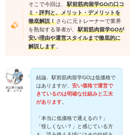
そこで今回は、
駅前筋肉留学GOの口コ
ミ・評判と、メリット・デメリットを
徹底解説！
さらに元トレーナーで業界
を熟知する筆者が、
駅前筋肉留学GOが
安い理由や運営スタイルまで徹底的に
解説します
。
結論、駅前筋肉留学GOは低価格で
はありますが、
安い価格で運営で
本記事の編集
者：ユウタ
きているのは明確な仕組みと工夫
があります
。
「本当に低価格で通えるの？」
「怪しくない？」と感じている方
も、読み終える頃にはその仕組み