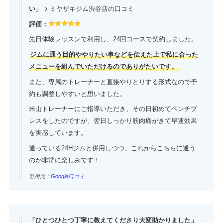
い」
ミヤザキジム渋谷店の口コミ
評価：
先日体験レッスンで利用し、24回コースで契約しました。
ジムに通う目的ややりたい事などを伝えた上で私に合った
メニューを組んでいただけるのでありがたいです。
また、専属のトレーナーと直接やりとりする形式なので予
約も調整しやすいと思いました。
米山トレーナーにご指導いただき、その日初めてベンチプ
レスをしたのですが、翌日しっかり筋肉痛がきて早速効果
を実感しています。
通っている24Hジムと併用しつつ、これからこちらに通う
のが非常に楽しみです！
引用元：
Google口コミ
「ひとつひとつ丁寧に教えてくださり大変助かりました」