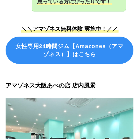
思っている方にぴったりです！
＼＼アマゾネス無料体験 実施中！／／
女性専用24時間ジム【Amazones（アマ
ゾネス）】はこちら
アマゾネス大阪あべの店 店内風景