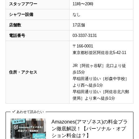
スタッフアワー
11時〜20時
シャワー設備
なし
店舗数
17店舗
電話番号
03-3337-3131
〒166-0001
東京都杉並区阿佐谷北5-42-11
JR［阿佐ヶ谷駅］北口より徒
住所・アクセス
歩15分
早稲田通り沿い［杉森中学校］
より西へ徒歩1分
早稲田通り沿い［阿佐谷北六郵
便局］より東へ徒歩1分
あわせて読みたい
Amazones(アマゾネス)の料金プラ
ン徹底解説！【パーソナル・オプ
ション料金は？】