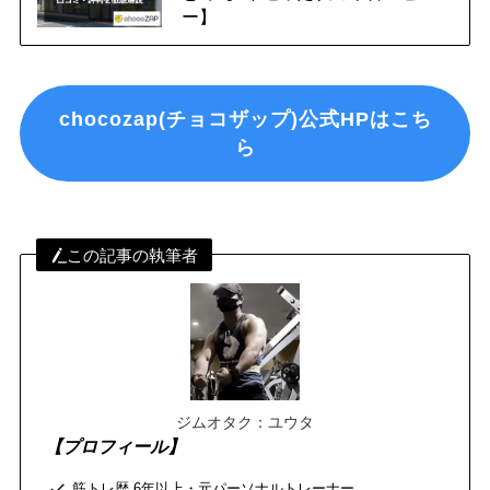
ー】
chocozap(チョコザップ)公式HPはこち
ら
この記事の執筆者
ジムオタク：ユウタ
【プロフィール】
筋トレ歴 6年以上・元パーソナルトレーナー