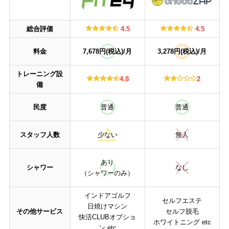
総合評価
4.5
4.5
料金
7,678円(税込)/月
3,278円(税込)/月
トレーニング設
4.8
2
備
民度
普通
普通
スタッフ人数
少ない
無人
あり
シャワー
なし
（シャワーのみ）
インドアゴルフ
セルフエステ
日焼けマシン
その他サービス
セルフ脱毛
快活CLUBオプショ
ホワイトニング etc
ン etc