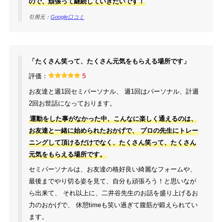
ので、頑張って継続していきたいです！
引用元：
Google口コミ
「たくさん笑って、たくさん元気をもらえる場所です」
評価：
5
お友達と週1回セミパーソナル、 週1回はパーソナル、計週
2回お世話になっております。
運動をした事がなかった中、こんなに楽しく通えるのは、
お友達と一緒に始められたおかげで、 プロの先生にトレー
ニングして頂けるだけでなく、たくさん笑って、たくさん
元気をもらえる場所です。
セミパーソナルは、お友達の格好良い綺麗なフォームや、
最後までやり切る姿を見て、自分も頑張ろう！と思いなが
ら出来て、 それ以上に、二井谷先生のお話を盛り上げるお
力のおかげで、 休憩timeも笑い過ぎて腹筋が鍛えられてい
ます。