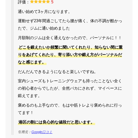
評価：
5
通い始めて3ヶ月になります。
運動せず23年間過ごしてたら腰が痛く、体の不調が酷かっ
たで、ジムに通い始めました
月額制のジムは全く通えなかったので、パーソナルに！！
どこを鍛えたいか頻繁に聞いてくれたり、知らない間に重
りをあげてくれたり、寄り添い方や鍛え方がパーソナルだ
なと感じます。
だんだんできるようになると楽しいですね。
室内シューズもトレーニングウェアも持ったことない全く
の初心者からでしたが、全然バカにされず、マイペースに
鍛えてます。
褒めるのも上手なので、もはや筋トレより褒められに行っ
てます！
港区の割には良心的な値段だと思います。
引用元：
Google口コミ