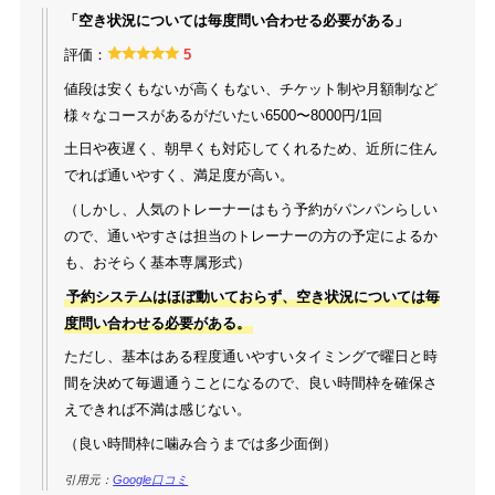
「空き状況については毎度問い合わせる必要がある」
評価：
5
値段は安くもないが高くもない、チケット制や月額制など
様々なコースがあるがだいたい6500〜8000円/1回
土日や夜遅く、朝早くも対応してくれるため、近所に住ん
でれば通いやすく、満足度が高い。
（しかし、人気のトレーナーはもう予約がパンパンらしい
ので、通いやすさは担当のトレーナーの方の予定によるか
も、おそらく基本専属形式）
予約システムはほぼ動いておらず、空き状況については毎
度問い合わせる必要がある。
ただし、基本はある程度通いやすいタイミングで曜日と時
間を決めて毎週通うことになるので、良い時間枠を確保さ
えできれば不満は感じない。
（良い時間枠に噛み合うまでは多少面倒）
引用元：
Google口コミ